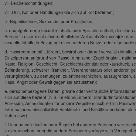
vii. Leichenschändungen;
viii. Urin, Kot oder Handlungen die sich auf Kot beziehen;
ix. Begleitservice, Sexhandel oder Prostitution;
c. unaufgeforderte sexuelle Inhalte oder Sprache enthält, die einen
Person in einer nicht einvernehmlichen Weise als Sexualobjekt darste
sexuelle Inhalte in Bezug auf einen anderen Nutzer oder eine ander
d. Hassreden enthält, fördert, bewirbt oder darauf verweist (Inhalte,
Einzelperson aufgrund von Rasse, ethnischer Zugehörigkeit, nationa
Kaste, Religion, Geschlecht, Geschlechtsidentität oder -ausdruck, sex
Behinderung, schwerer Krankheit, Veteranenstatus oder anderen g
verunglimpfen, zu demütigen, zu entmenschlichen, auszugrenzen, a
Hass, Angst oder Gewalt gegen sie anzustiften);
e. personenbezogene Daten, private oder vertrauliche Informatione
sich auf diese bezieht (z. B. Telefonnummern, Standortinformatio
Adressen, Anmeldedaten für unsere Website einschließlich Passwörte
Informationen einschließlich Bankkonto- und Kreditkartendaten, bi
Daten usw.)
f. Unannehmlichkeiten oder Ängste bei anderen Personen verursache
zu verursachen, oder die andere Personen verärgern, in Verlegenhei