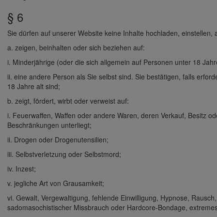
§ 6
Sie dürfen auf unserer Website keine Inhalte hochladen, einstellen, a
a. zeigen, beinhalten oder sich beziehen auf:
i. Minderjährige (oder die sich allgemein auf Personen unter 18 Jah
ii. eine andere Person als Sie selbst sind. Sie bestätigen, falls erford
18 Jahre alt sind;
b. zeigt, fördert, wirbt oder verweist auf:
i. Feuerwaffen, Waffen oder andere Waren, deren Verkauf, Besitz 
Beschränkungen unterliegt;
ii. Drogen oder Drogenutensilien;
iii. Selbstverletzung oder Selbstmord;
iv. Inzest;
v. jegliche Art von Grausamkeit;
vi. Gewalt, Vergewaltigung, fehlende Einwilligung, Hypnose, Rausch, 
sadomasochistischer Missbrauch oder Hardcore-Bondage, extremes